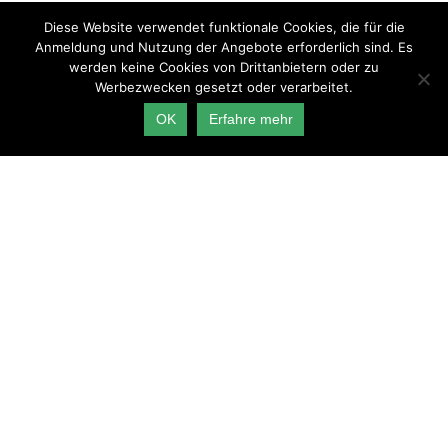
Care4Care ist ein von der AOK gefördertes
Diese Website verwendet funktionale Cookies, die für die
Forschungsprojekt der Berliner Hochschule für Technik, der
Anmeldung und Nutzung der Angebote erforderlich sind. Es
Leuphana Universität Lüneburg, der Technischen Hochschule
werden keine Cookies von Drittanbietern oder zu
Lübeck und der Helmut-Schmidt-Universität Hamburg.
Werbezwecken gesetzt oder verarbeitet.
OK
Erfahre mehr
Warnung: Bitte verwenden Sie für ein optimales
Nutzungserlebnis den Chrome-Browser. Bei der
Nutzung von kann es zu Fehlern in der Funktionalität
und Darstellung kommen.