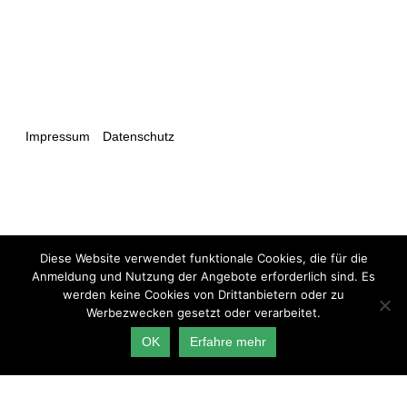
Impressum
Datenschutz
Care4Care ist ein von der AOK gefördertes
Diese Website verwendet funktionale Cookies, die für die
Forschungsprojekt der Berliner Hochschule für Technik, der
Anmeldung und Nutzung der Angebote erforderlich sind. Es
Leuphana Universität Lüneburg, der Technischen Hochschule
werden keine Cookies von Drittanbietern oder zu
Lübeck und der Helmut-Schmidt-Universität Hamburg.
Werbezwecken gesetzt oder verarbeitet.
OK
Erfahre mehr
Warnung: Bitte verwenden Sie für ein optimales
Nutzungserlebnis den Chrome-Browser. Bei der